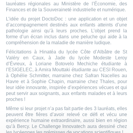
lauréates régionales au Ministère de l’Économie, des
Finances et de la Souveraineté industrielle et numérique.
L’idée du projet DoctoDoc : une application et un objet
d’accompagnement destinés aux enfants atteints d’une
pathologie ainsi qu’à leurs proches. L’objet prend la
forme d’un écran inclus dans une peluche qui aide à la
compréhension de la maladie de manière ludique.
Félicitations à Hinatéa du lycée Côte d’Albâtre de St
Valéry en Caux, à Jade du lycée Modeste Leroy
d’Évreux, à Loriane Botovelo Mechiche étudiante à
l’ESIGELEC, à Amira Mouttaki étudiante au CESI Rouen,
à Ophélie Schmitter, marraine chez Safran Nacelles au
Havre et à Sophie Chapin, marraine chez Thales, pour
leur idée innovante, inspirée d’expériences vécues et qui
peut servir aux soignants, aux enfants malades et à leurs
proches !
Même si leur projet n’a pas fait partie des 3 lauréats, elles
peuvent être fières d’avoir relevé ce défi et vécu une
expérience humaine extraordinaire, aussi bien en région
qu’à Bercy. Le Challenge Innovatech aura dessiné chez
les lycéennes les prémisses de vocations scientifiques !