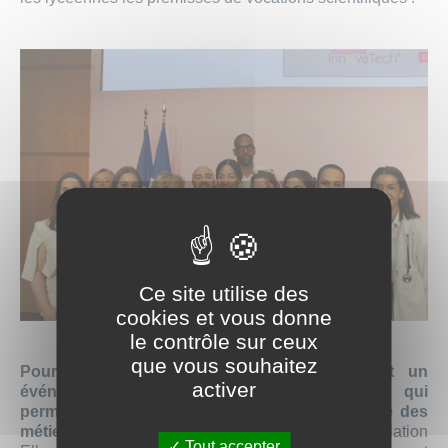
Ce site utilise des
cookies et vous donne
le contrôle sur ceux
que vous souhaitez
Pour rappel, le Challenge InnovaTech® est un
activer
événement intergénérationnel 100% féminin qui
permet aux jeunes filles de découvrir l’étendue des
métiers de l’industrie.
Créé en 2016 par l’association
Tout accepter